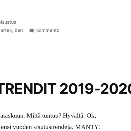
ulkaistu
Sisustus
ategoriassa
artikkelia
,
artek
,
ben
Kommentoi
ARTEKin
SOHVAT
TRENDIT 2019-202
ataskuun. Miltä tuntuu? Hyvältä. Ok,
 ensi vuoden sisutustrendejä. MÄNTY!