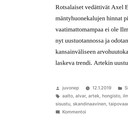
Rotsalaiset vedättivät Axel E
mäntyhuonekalujen hinnat pil
vaatimattomampaa ei ole Ilm
nyt uustuotannossa ja odotan
kansainväliseen arvohuutoka
laskeva trendi. Artekin uust
Artikkelin
J
juvonep
12.1.2019
S
julkaisija
Avainsanat:
k
aalto
,
alvar
,
artek
,
hongisto
,
il
on
sisustu
,
skandinaavinen
,
taipovaa
artikkelia
Kommentoi
SISUSTUSTRENDIT
2019-