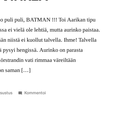
ano puli puli, BATMAN !!! Toi Aarikan tipu
sa ei vielä ole lehtiä, mutta aurinko paistaa.
n niistä ei kuollut talvella. Ihme! Talvella
ä pysyi hengissä. Aurinko on parasta
Rörstrandin vati rimmaa väreiltään
 on saman […]
lkaistu
artikkelia
isustus
Kommentoi
ategoriassa
VINTAGEN
VIHREÄ