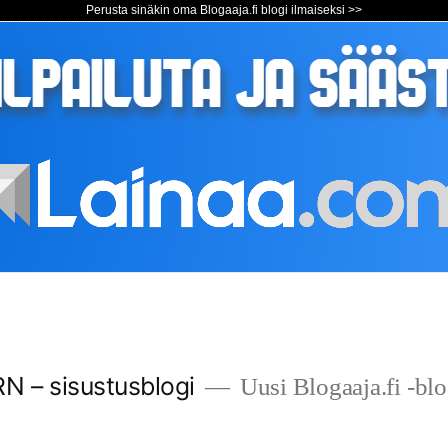
Perusta sinäkin oma Blogaaja.fi blogi ilmaiseksi >>
– sisustusblogi
Uusi Blogaaja.fi -blo