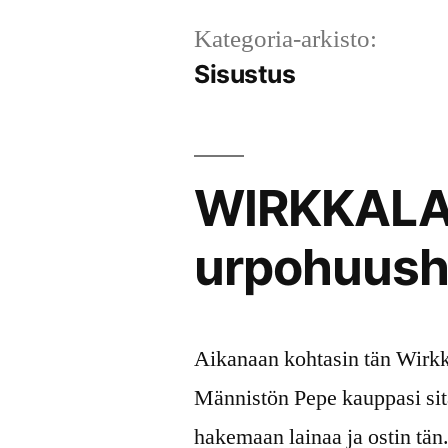
Kategoria-arkisto:
Sisustus
WIRKKAL
urpohuusho
Aikanaan kohtasin tän Wirkk
Männistön Pepe kauppasi sit
hakemaan lainaa ja ostin tän