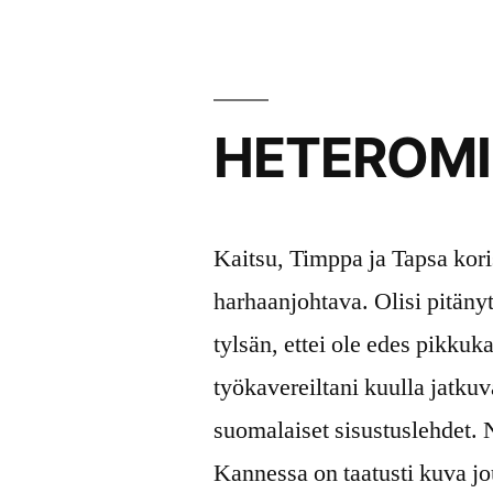
2020
HETEROMI
Kaitsu, Timppa ja Tapsa kor
harhaanjohtava. Olisi pitänyt
tylsän, ettei ole edes pikkuk
työkavereiltani kuulla jatku
suomalaiset sisustuslehdet. 
Kannessa on taatusti kuva jo