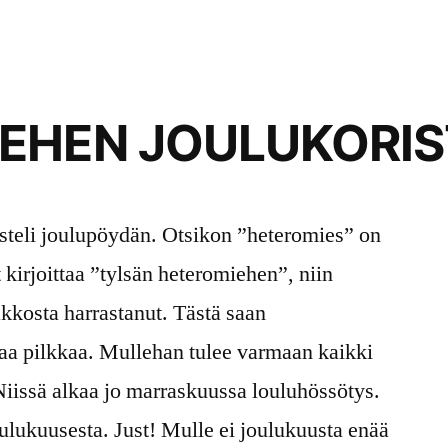
EHEN JOULUKORIS
isteli joulupöydän. Otsikon ”heteromies” on
 kirjoittaa ”tylsän heteromiehen”, niin
akkosta harrastanut. Tästä saan
vaa pilkkaa. Mullehan tulee varmaan kaikki
Niissä alkaa jo marraskuussa louluhössötys.
ulukuusesta. Just! Mulle ei joulukuusta enää