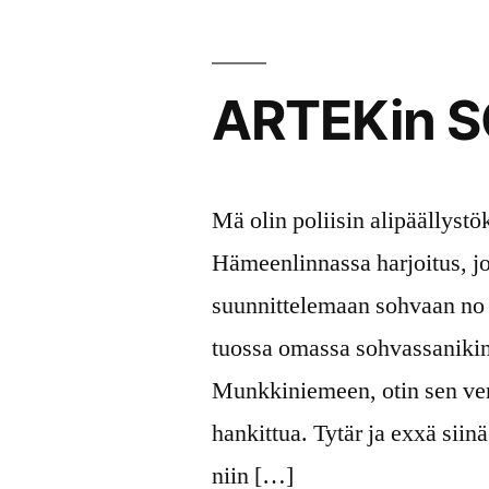
ARTEKin 
Mä olin poliisin alipäällystö
Hämeenlinnassa harjoitus, jo
suunnittelemaan sohvaan no 5
tuossa omassa sohvassaniki
Munkkiniemeen, otin sen verr
hankittua. Tytär ja exxä sii
niin […]