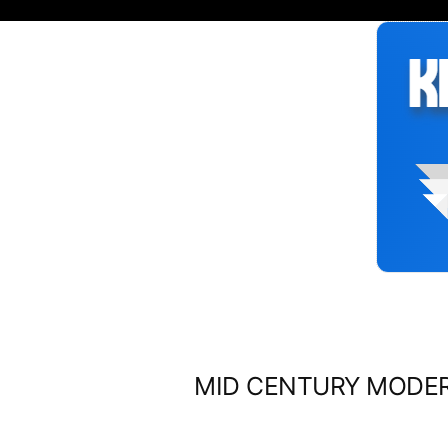
Siirry
sisältöön
MID CENTURY MODERN 