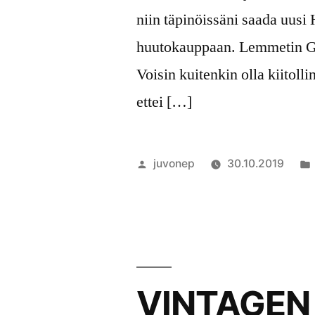
niin täpinöissäni saada uusi
huutokauppaan. Lemmetin Gall
Voisin kuitenkin olla kiitolli
ettei […]
Artikkelin
juvonep
30.10.2019
julkaisija
on
VINTAGEN