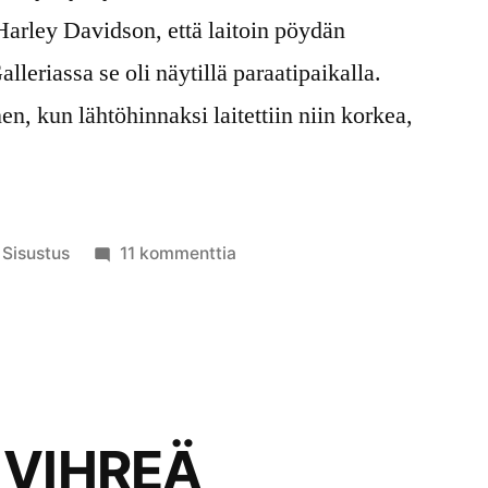
 Harley Davidson, että laitoin pöydän
eriassa se oli näytillä paraatipaikalla.
nen, kun lähtöhinnaksi laitettiin niin korkea,
Julkaistu
artikkeliin
Sisustus
11 kommenttia
kategoriassa
WIRKKALAN
SOHVAPÖYDÄT
urpohuushollissa
 VIHREÄ