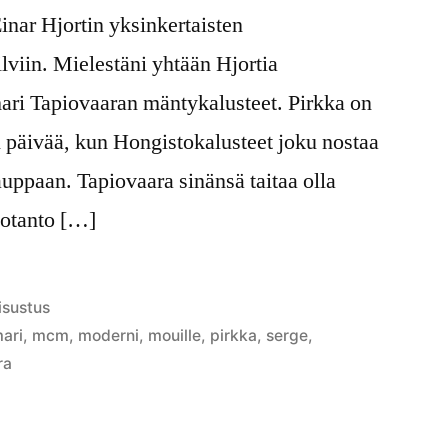
inar Hjortin yksinkertaisten
viin. Mielestäni yhtään Hjortia
ari Tapiovaaran mäntykalusteet. Pirkka on
 päivää, kun Hongistokalusteet joku nostaa
uppaan. Tapiovaara sinänsä taitaa olla
uotanto […]
ulkaistu
isustus
ategoriassa
mari
,
mcm
,
moderni
,
mouille
,
pirkka
,
serge
,
ra