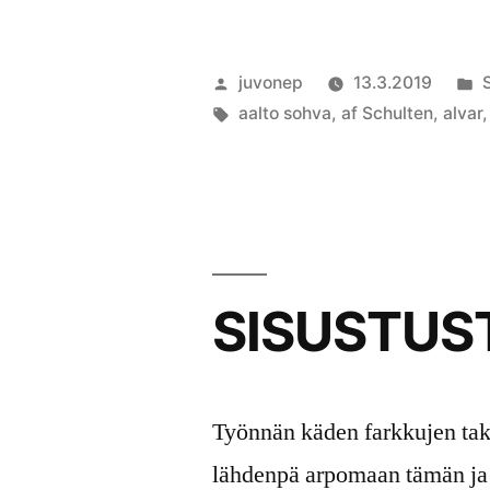
Artikkelin
J
juvonep
13.3.2019
julkaisija
Avainsanat:
k
aalto sohva
,
af Schulten
,
alvar
on
SISUSTUS
Työnnän käden farkkujen tak
lähdenpä arpomaan tämän ja