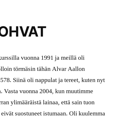
SOHVAT
kurssilla vuonna 1991 ja meillä oli
lloin törmäsin tähän Alvar Aallon
78. Siinä oli nappulat ja tereet, kuten nyt
n. Vasta vuonna 2004, kun muutimme
an ylimääräistä lainaa, että sain tuon
nä eivät suostuneet istumaan. Oli kuulemma