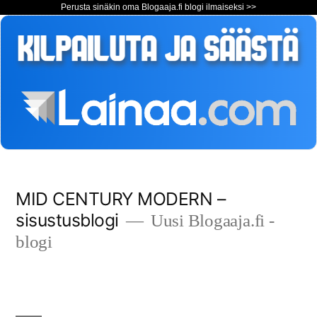
Perusta sinäkin oma Blogaaja.fi blogi ilmaiseksi >>
Siirry
MID CENTURY MODERN –
sisältöön
sisustusblogi
Uusi Blogaaja.fi -
blogi