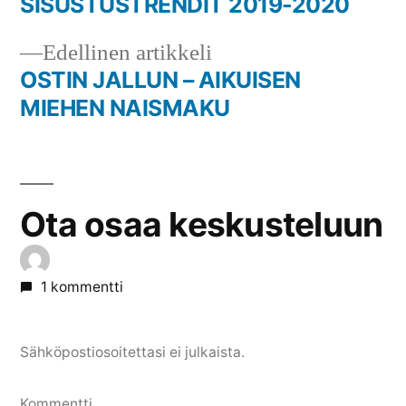
artikkeli:
SISUSTUSTRENDIT 2019-2020
Artikkelien
Edellinen
Edellinen artikkeli
selaus
artikkeli:
OSTIN JALLUN – AIKUISEN
MIEHEN NAISMAKU
Ota osaa keskusteluun
1 kommentti
Sähköpostiosoitettasi ei julkaista.
Kommentti