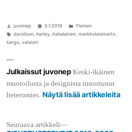
Artikkelin
Julkaistu
juvonep
5.1.2019
Yleinen
julkaisija
Avainsanat:
kategoriassa
davidson
,
harley
,
italialainen
,
markkolaismatto
,
on
tango
,
valaisin
Julkaissut juvonep
Keski-ikäinen
muotoilusta ja designista innostunut
Näytä lisää artikkeleita
heteromies.
Seuraava
Seuraava artikkeli