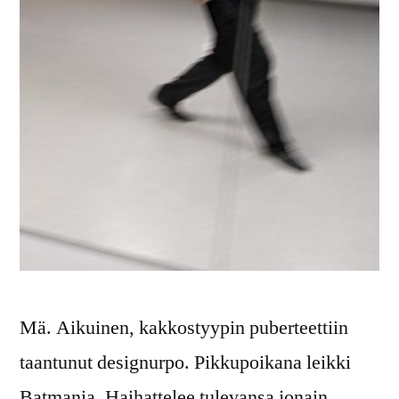
Mä. Aikuinen, kakkostyypin puberteettiin
taantunut designurpo. Pikkupoikana leikki
Batmania. Haihattelee tulevansa jonain