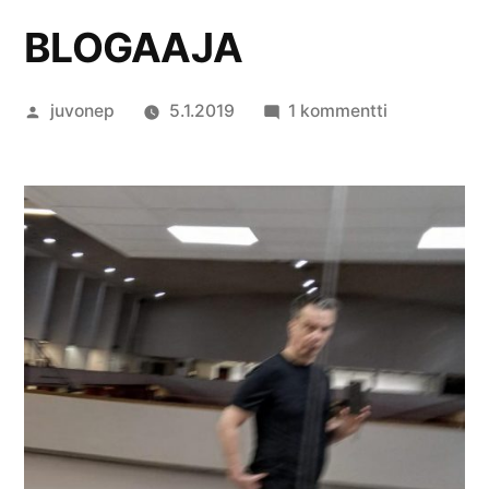
BLOGAAJA
Artikkelin
artikkeliin
juvonep
5.1.2019
1 kommentti
julkaisija
BLOGAAJA
on