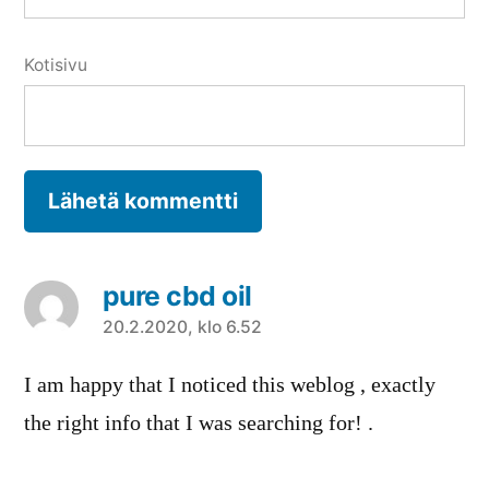
Kotisivu
pure cbd oil
sanoo:
20.2.2020, klo 6.52
I am happy that I noticed this weblog , exactly
the right info that I was searching for! .