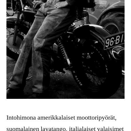
Intohimona amerikkalaiset moottoripyörät,
suomalainen lavatango, italialaiset valaisimet