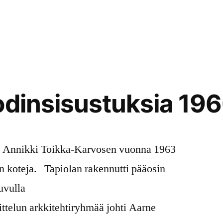
odinsisustuksia 196
uu Annikki Toikka-Karvosen vuonna 1963
n koteja. Tapiolan rakennutti pääosin
uvulla
ttelun arkkitehtiryhmää johti Aarne