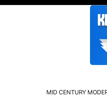
Siirry
sisältöön
MID CENTURY MODERN 