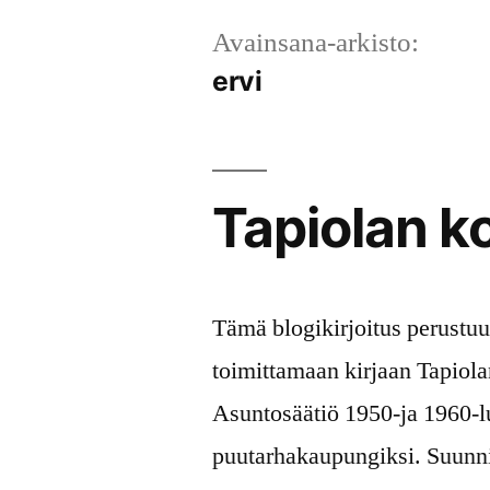
Avainsana-arkisto:
ervi
Tapiolan k
Tämä blogikirjoitus perust
toimittamaan kirjaan Tapiola
Asuntosäätiö 1950-ja 1960-l
puutarhakaupungiksi. Suunni