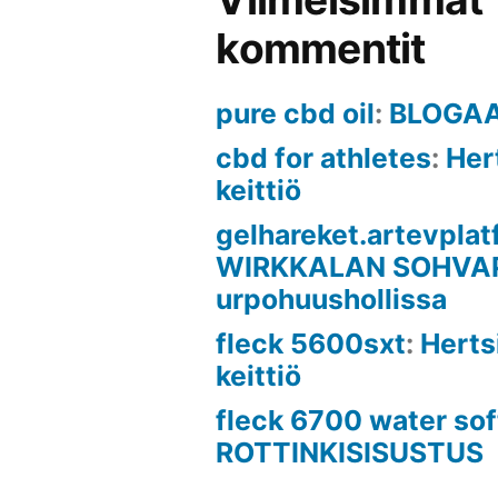
kommentit
pure cbd oil
:
BLOGA
cbd for athletes
:
Her
keittiö
gelhareket.artevplat
WIRKKALAN SOHVA
urpohuushollissa
fleck 5600sxt
:
Hert
keittiö
fleck 6700 water so
ROTTINKISISUSTUS