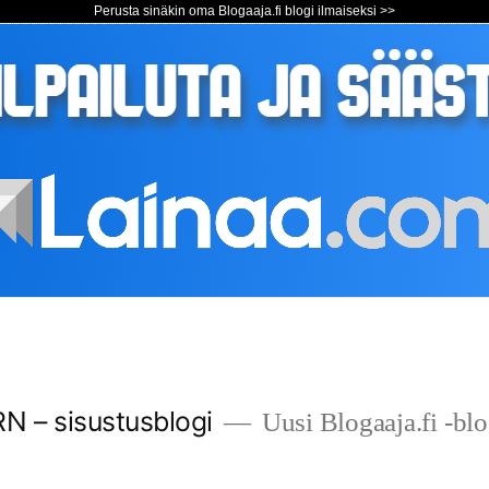
Perusta sinäkin oma Blogaaja.fi blogi ilmaiseksi >>
– sisustusblogi
Uusi Blogaaja.fi -blo