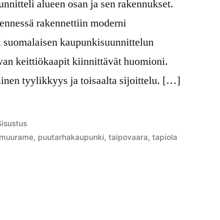
nnitteli alueen osan ja sen rakennukset.
ennessä rakennettiin moderni
i suomalaisen kaupunkisuunnittelun
keittiökaapit kiinnittävät huomioni.
nen tyylikkyys ja toisaalta sijoittelu. […]
ulkaistu
Sisustus
ategoriassa
muurame
,
puutarhakaupunki
,
taipovaara
,
tapiola