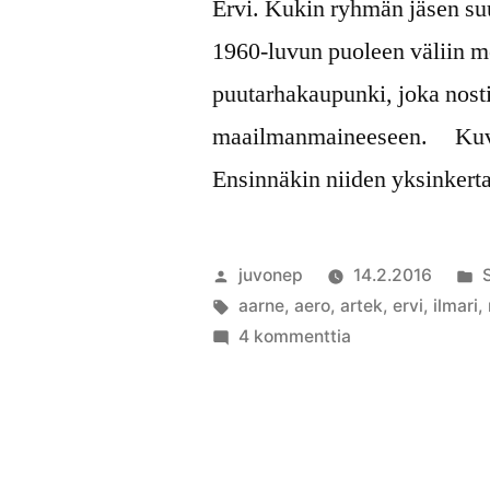
Ervi. Kukin ryhmän jäsen suu
1960-luvun puoleen väliin m
puutarhakaupunki, joka nost
maailmanmaineeseen. Kuvan 
Ensinnäkin niiden yksinkertai
Artikkelin
J
juvonep
14.2.2016
julkaisija
Avainsanat:
k
aarne
,
aero
,
artek
,
ervi
,
ilmari
,
on
artikkeliin
4 kommenttia
Tapiolan
kodinsisustuksia
1960-
luvulla