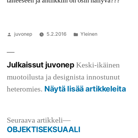
taiteeseen ja antiikkiin on osin häilyvä???
Artikkelin
Julkaistu
juvonep
5.2.2016
Yleinen
julkaisija
kategoriassa
on
Julkaissut juvonep
Keski-ikäinen
muotoilusta ja designista innostunut
Näytä lisää artikkeleita
heteromies.
Seuraava
Seuraava artikkeli
artikkeli:
OBJEKTISEKSUAALI
Artikkelien