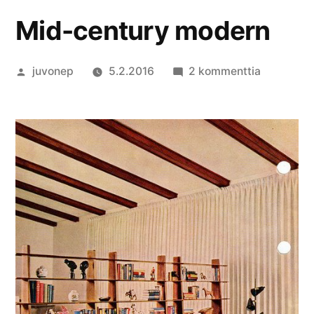
Mid-century modern
Artikkelin
artikkeliin
juvonep
5.2.2016
2 kommenttia
julkaisija
Mid-
on
century
modern