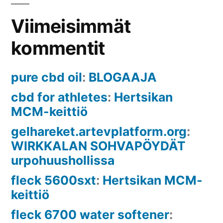
Viimeisimmät
kommentit
pure cbd oil
:
BLOGAAJA
cbd for athletes
:
Hertsikan
MCM-keittiö
gelhareket.artevplatform.org
:
WIRKKALAN SOHVAPÖYDÄT
urpohuushollissa
fleck 5600sxt
:
Hertsikan MCM-
keittiö
fleck 6700 water softener
: