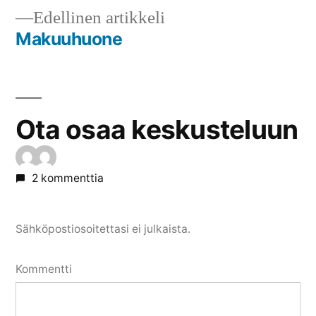
Edellinen
Edellinen artikkeli
selaus
artikkeli:
Makuuhuone
Ota osaa keskusteluun
2 kommenttia
Sähköpostiosoitettasi ei julkaista.
Kommentti