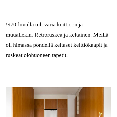
!970-luvulla tuli väriä keittiöön ja
muuallekin. Retroruskea ja keltainen. Meillä
oli himassa pöndellä keltaset keittiökaapit ja
ruskeat olohuoneen tapetit.