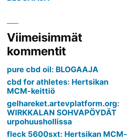
Viimeisimmät
kommentit
pure cbd oil
:
BLOGAAJA
cbd for athletes
:
Hertsikan
MCM-keittiö
gelhareket.artevplatform.org
:
WIRKKALAN SOHVAPÖYDÄT
urpohuushollissa
fleck 5600sxt
:
Hertsikan MCM-