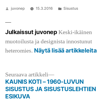
Artikkelin
Julkaistu
juvonep
15.3.2016
Sisustus
julkaisija
kategoriassa
on
Julkaissut juvonep
Keski-ikäinen
muotoilusta ja designista innostunut
Näytä lisää artikkeleita
heteromies.
Seuraava
Seuraava artikkeli
artikkeli:
KAUNIS KOTI – 1960-LUVUN
Artikkelien
SISUSTUS JA SISUSTUSLEHTIEN
selaus
ESIKUVA