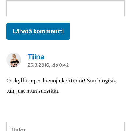
Tiina
sanoo:
26.8.2016, klo 0.42
On kyllä super hienoja keittiöitä! Sun blogista
tuli just mun suosikki.
Haku: