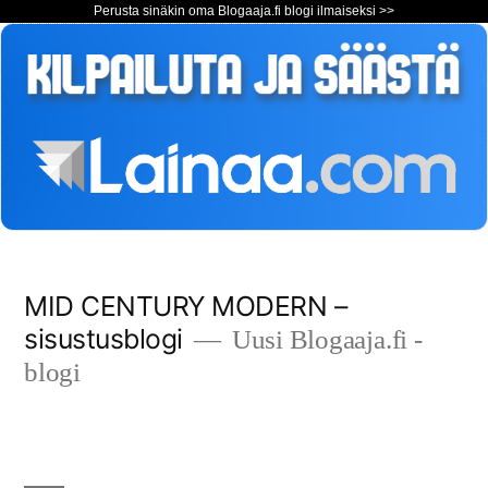
Perusta sinäkin oma Blogaaja.fi blogi ilmaiseksi >>
Siirry
MID CENTURY MODERN –
sisältöön
sisustusblogi
Uusi Blogaaja.fi -
blogi