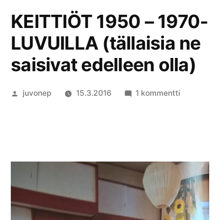
KEITTIÖT 1950 – 1970-
LUVUILLA (tällaisia ne
saisivat edelleen olla)
Artikkelin
artikkeliin
juvonep
15.3.2016
1 kommentti
julkaisija
KEITTIÖT
on
1950
–
1970-
LUVUILLA
(tällaisia
ne
saisivat
edelleen